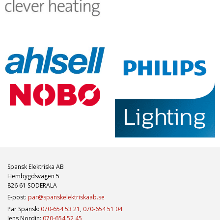
Spansk Elektriska AB
Hembygdsvägen 5
826 61 SÖDERALA
E-post:
par@spanskelektriskaab.se
Pär Spansk:
070-654 53 21
,
070-654 51 04
Jens Nordin:
070-654 52 45